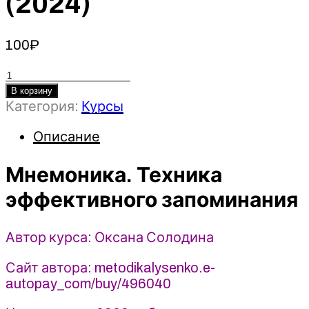
(2024)
100
₽
Количество
товара
В корзину
Категория:
Курсы
Мнемоника.
Техника
Описание
эффективного
запоминания
Мнемоника. Техника
-
Оксана
эффективного запоминания
Солодина
(2024)
Автор курса: Оксана Солодина
Сайт автора: metodikalysenko.e-
autopay_com/buy/496040