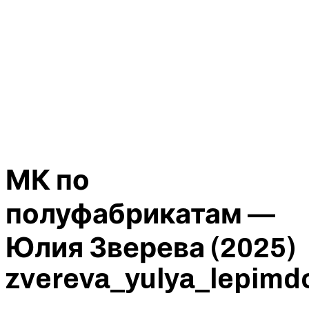
МК по
полуфабрикатам —
Юлия Зверева (2025)
zvereva_yulya_lepim