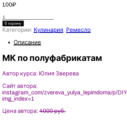
100
₽
Количество
товара
В корзину
Категории:
Кулинария
,
Ремесло
МК
по
Описание
полуфабрикатам
-
МК по полуфабрикатам
Юлия
Зверева
(2025)
Автор курса: Юлия Зверева
zvereva_yulya_lepimdoma
Сайт автора:
instagram_com/zvereva_yulya_lepimdoma/p/DI
img_index=1
Цена автора:
4000 руб.