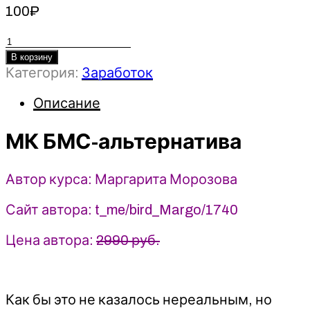
100
₽
Количество
товара
В корзину
Категория:
Заработок
МК
БМС-
Описание
альтернатива
-
МК БМС-альтернатива
Маргарита
Морозова
(2026)
Автор курса: Маргарита Морозова
Сайт автора: t_me/bird_Margo/1740
Цена автора:
2990 руб.
Как бы это не казалось нереальным, но