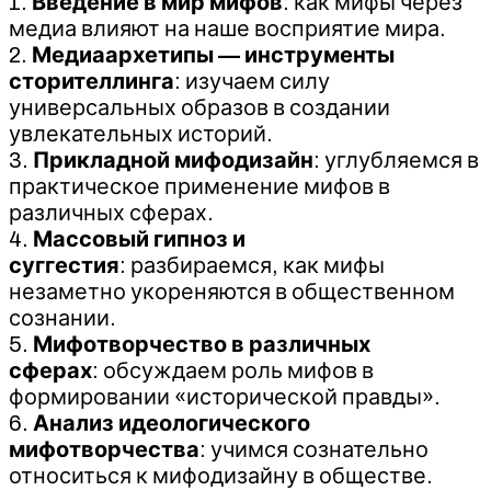
1.
Введение в мир мифов
: как мифы через
медиа влияют на наше восприятие мира.
2.
Медиаархетипы
— инструменты
сторителлинга
: изучаем силу
универсальных образов в создании
увлекательных историй.
3.
Прикладной мифодизайн
: углубляемся в
практическое применение мифов в
различных сферах.
4.
Массовый гипноз и
суггестия
: разбираемся, как мифы
незаметно укореняются в общественном
сознании.
5.
Мифотворчество в различных
сферах
: обсуждаем роль мифов в
формировании «исторической правды».
6.
Анализ идеологического
мифотворчества
: учимся сознательно
относиться к мифодизайну в обществе.