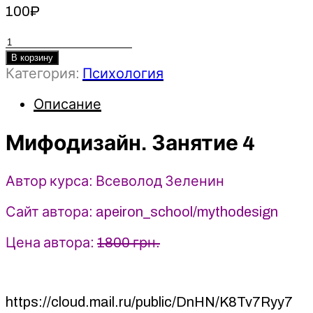
100
₽
Количество
товара
В корзину
Категория:
Психология
Мифодизайн.
Занятие
Описание
4
-
Всеволод
Мифодизайн. Занятие 4
Зеленин
(2024)
Автор курса: Всеволод Зеленин
Apeiron
Сайт автора: apeiron_school/mythodesign
Цена автора:
1800 грн.
https://cloud.mail.ru/public/DnHN/K8Tv7Ryy7