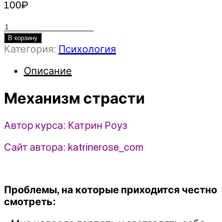
100
₽
Количество
товара
В корзину
Категория:
Психология
Механизм
страсти
Описание
-
2023
sexologist.katrine
Механизм страсти
-
Катрин
Автор курса: Катрин Роуз
Роуз
Сайт автора: katrinerose_com
Проблемы, на которые приходится честно
смотреть: