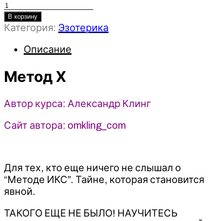
Количество
товара
В корзину
Категория:
Эзотерика
Метод
Х
Описание
-
Александр
Метод Х
Клинг
(2023)
Автор курса: Александр Клинг
Сайт автора: omkling_com
Для тех, кто еще ничего не слышал о
“Методе ИКС”. Тайне, которая становится
явной.
ТАКОГО ЕЩЕ НЕ БЫЛО! НАУЧИТЕСЬ