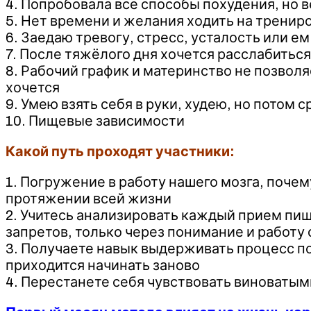
4. Попробовала все способы похудения, но 
5. Нет времени и желания ходить на трениро
6. Заедаю тревогу, стресс, усталость или ем
7. После тяжёлого дня хочется расслабиться
8. Рабочий график и материнство не позвол
хочется
9. Умею взять себя в руки, худею, но потом
10. Пищевые зависимости
Какой путь проходят участники:
1. Погружение в работу нашего мозга, поче
протяжении всей жизни
2. Учитесь анализировать каждый прием пищи
запретов, только через понимание и работу 
3. Получаете навык выдерживать процесс пох
приходится начинать заново
4. Перестанете себя чувствовать виноватыми