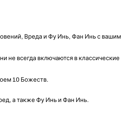
вений, Вреда и Фу Инь, Фан Инь с вашим
они не всегда включаются в классические
лоем 10 Божеств.
д, а также Фу Инь и Фан Инь.