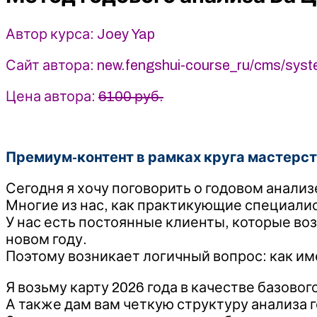
на
примере
Автор курса: Joey Yap
2026
года
Сайт автора: new.fengshui-course_ru/cms/syst
-
Joey
Цена автора:
6100 руб.
Yap
Премиум-контент в рамках круга мастерст
Сегодня я хочу поговорить о годовом анализ
Многие из нас, как практикующие специалис
У нас есть постоянные клиенты, которые воз
новом году.
Поэтому возникает логичный вопрос: как и
Я возьму карту 2026 года в качестве базовог
А также дам вам четкую структуру анализа г