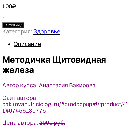
100
₽
Количество
товара
В корзину
Категория:
Здоровье
Методичка
Щитовидная
Описание
железа
-
2022
Методичка Щитовидная
-
железа
Анастасия
Бакирова
Автор курса: Анастасия Бакирова
Сайт автора:
bakirovanutriciolog_ru/#prodpopup#!/tproduct
1497456130776
Цена автора:
2990 руб.