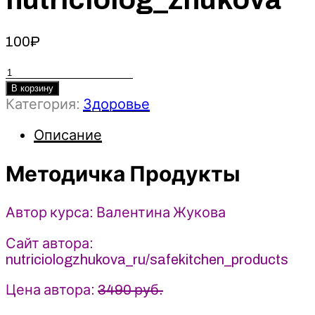
100
₽
Количество
товара
В корзину
Категория:
Здоровье
Методичка
Продукты
Описание
-
Валентина
Методичка Продукты
Жукова
(2024)
nutriciolog_zhukova
Автор курса: Валентина Жукова
Сайт автора:
nutriciologzhukova_ru/safekitchen_products
Цена автора:
3490 руб.