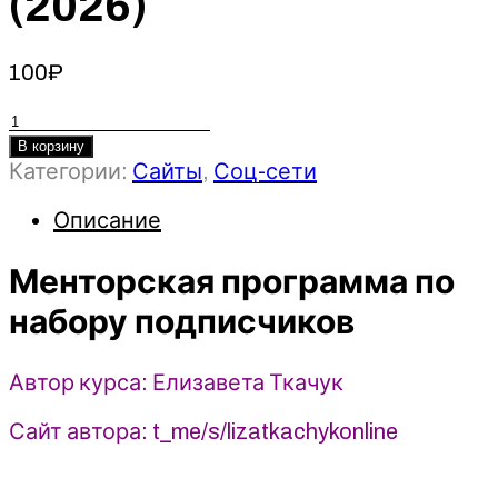
(2026)
100
₽
Количество
товара
В корзину
Категории:
Сайты
,
Соц-сети
Менторская
программа
Описание
по
набору
Менторская программа по
подписчиков
-
набору подписчиков
Елизавета
Ткачук
Автор курса: Елизавета Ткачук
(2026)
Сайт автора: t_me/s/lizatkachykonline