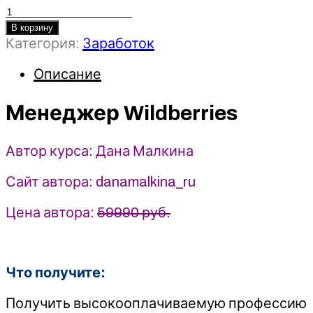
Количество
товара
В корзину
Категория:
Заработок
Менеджер
Wildberries
Описание
-
Дана
Малкина
Менеджер Wildberries
(2025)
Автор курса: Дана Малкина
Сайт автора: danamalkina_ru
Цена автора:
59990 руб.
Что получите:
Получить высокооплачиваемую профессию