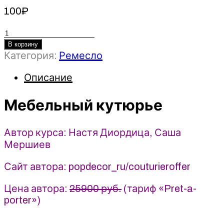
100
₽
Количество
товара
В корзину
Категория:
Ремесло
Мебельный
кутюрье
Описание
-
2022
-
Мебельный кутюрье
Настя
Диордица,
Автор курса: Настя Диордица, Саша
Саша
Мершиев
Мершиев
Сайт автора: popdecor_ru/couturieroffer
Цена автора:
25900 руб.
(тариф «Pret-a-
porter»)