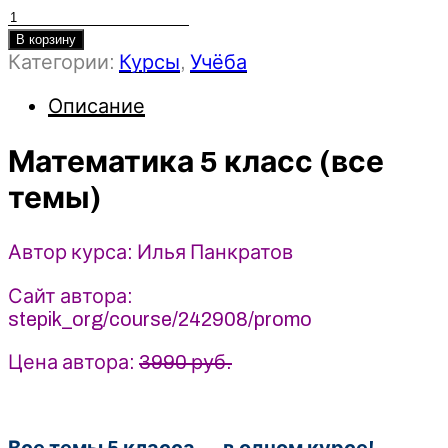
Количество
товара
В корзину
Категории:
Курсы
,
Учёба
Математика
5
Описание
класс
(все
Математика 5 класс (все
темы)
-
темы)
Илья
Панкратов
(2025)
Автор курса: Илья Панкратов
Сайт автора:
stepik_org/course/242908/promo
Цена автора:
3990 руб.
Все темы 5 класса — в одном курсе!