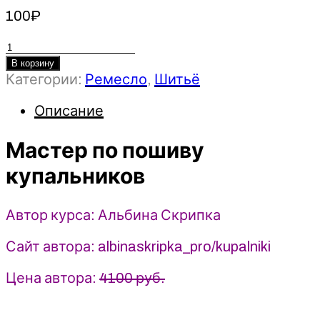
100
₽
Количество
товара
В корзину
Категории:
Ремесло
,
Шитьё
Мастер
по
Описание
пошиву
купальников
Мастер по пошиву
-
2022
купальников
Шитье
-
Альбина
Автор курса: Альбина Скрипка
Скрипка
Сайт автора: albinaskripka_pro/kupalniki
Цена автора:
4100 руб.