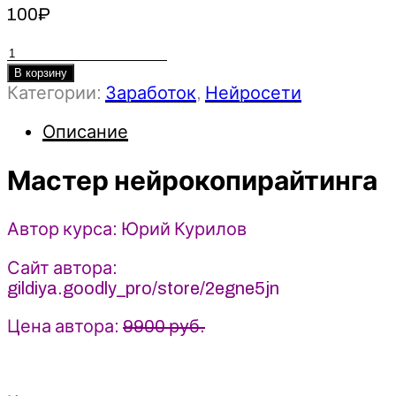
100
₽
Количество
товара
В корзину
Категории:
Заработок
,
Нейросети
Мастер
нейрокопирайтинга
Описание
-
Юрий
Мастер нейрокопирайтинга
Курилов
(2024)
Автор курса: Юрий Курилов
Сайт автора:
gildiya.goodly_pro/store/2egne5jn
Цена автора:
9900 руб.