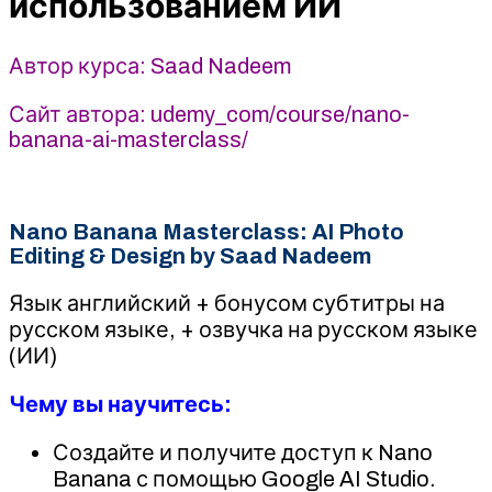
использованием ИИ
использованием
ИИ
-
Автор курса: Saad Nadeem
Saad
Nadeem
Сайт автора: udemy_com/course/nano-
(2025)
banana-ai-masterclass/
Udemy
Nano Banana Masterclass: AI Photo
Editing & Design by Saad Nadeem
Язык английский + бонусом субтитры на
русском языке, + озвучка на русском языке
(ИИ)
Чему вы научитесь:
Создайте и получите доступ к Nano
Banana с помощью Google AI Studio.