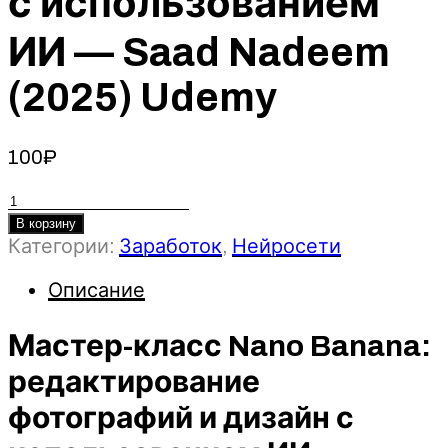
с использованием
ИИ — Saad Nadeem
(2025) Udemy
100
₽
Количество
товара
В корзину
Категории:
Заработок
,
Нейросети
Мастер-
класс
Описание
Nano
Banana:
редактирование
Мастер-класс Nano Banana:
фотографий
редактирование
и
дизайн
фотографий и дизайн с
с