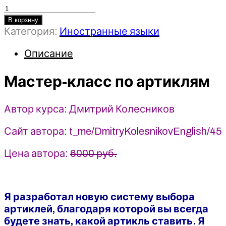
Количество
товара
В корзину
Категория:
Иностранные языки
Мастер-
класс
Описание
по
артиклям
Мастер-класс по артиклям
-
Дмитрий
Колесников
Автор курса: Дмитрий Колесников
(2025)
Сайт автора: t_me/DmitryKolesnikovEnglish/45
Цена автора:
6000 руб.
Я разработал новую систему выбора
артиклей, благодаря которой вы всегда
будете знать, какой артикль ставить. Я