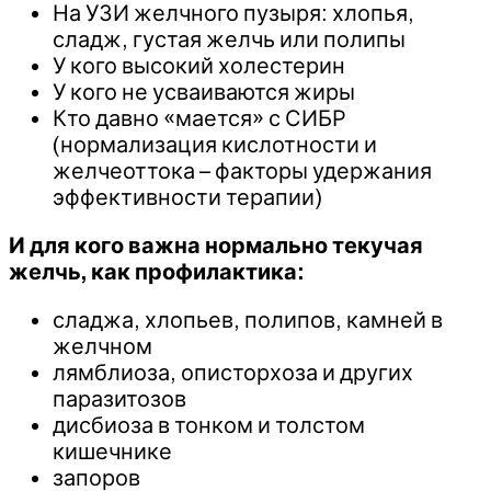
На УЗИ желчного пузыря: хлопья,
сладж, густая желчь или полипы
У кого высокий холестерин
У кого не усваиваются жиры
Кто давно «мается» с СИБР
(нормализация кислотности и
желчеоттока – факторы удержания
эффективности терапии)
И для кого важна нормально текучая
желчь, как профилактика:
сладжа, хлопьев, полипов, камней в
желчном
лямблиоза, описторхоза и других
паразитозов
дисбиоза в тонком и толстом
кишечнике
запоров