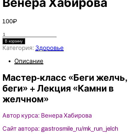
Венера Хабирова
100
₽
Количество
товара
В корзину
Категория:
Здоровье
Мастер-
класс
Описание
«Беги
желчь,
Мастер-класс «Беги желчь,
беги»
+
беги» + Лекция «Камни в
Лекция
желчном»
«Камни
в
желчном»
Автор курса: Венера Хабирова
2022
-
Сайт автора: gastrosmile_ru/mk_run_jelch
Венера