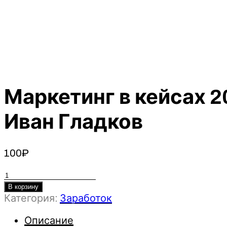
Маркетинг в кейсах 2
Иван Гладков
100
₽
Количество
товара
В корзину
Категория:
Заработок
Маркетинг
в
Описание
кейсах