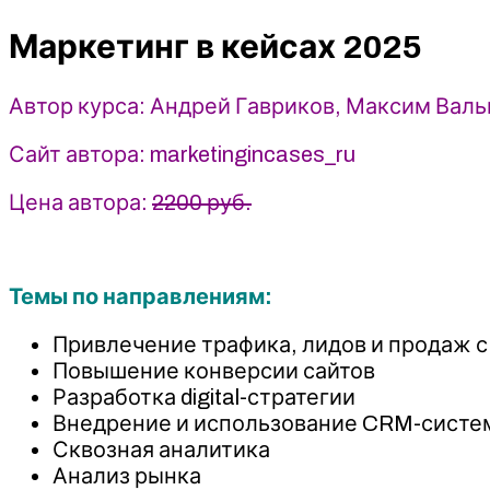
2025
-
Маркетинг в кейсах 2025
Андрей
Гавриков,
Автор курса: Андрей Гавриков, Максим Валь
Максим
Вальва,
Сайт автора: marketingincases_ru
Иван
Гладков
Цена автора:
2200 руб.
Темы по направлениям:
Привлечение трафика, лидов и продаж с
Повышение конверсии сайтов
Разработка digital-стратегии
Внедрение и использование CRM-систе
Сквозная аналитика
Анализ рынка