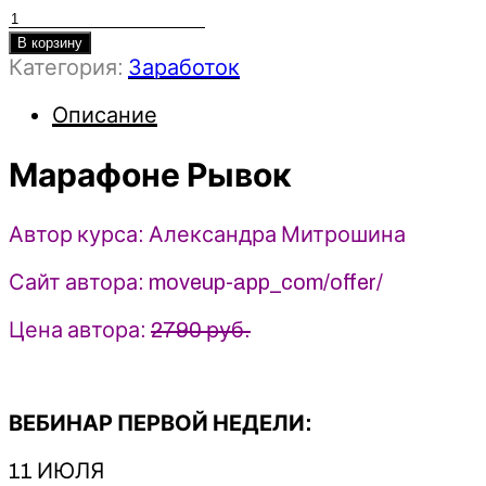
Количество
товара
В корзину
Категория:
Заработок
Марафон
Рывок
Описание
-
2023
-
Марафоне Рывок
Александра
Митрошина
Автор курса: Александра Митрошина
Сайт автора: moveup-app_com/offer/
Цена автора:
2790 руб.
ВЕБИНАР ПЕРВОЙ НЕДЕЛИ:
11 ИЮЛЯ