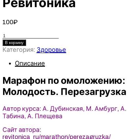
Ревитоника
100
₽
Количество
товара
В корзину
Категория:
Здоровье
Марафон
по
Описание
омоложению:
Молодость.
Марафон по омоложению:
Перезагрузка
(2024)
Молодость. Перезагрузка
Ревитоника
Автор курса: А. Дубинская, М. Амбург, А.
Табина, А. Плещева
Сайт автора:
revitonica_ru/marathon/perezagruzka/