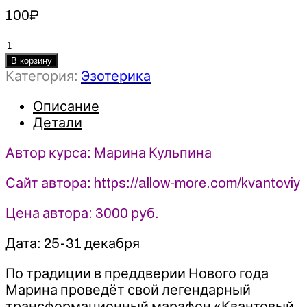
100
₽
Количество
товара
В корзину
Категория:
Эзотерика
Марафон
«Квантовый
Описание
скачок»
Детали
2021
-
Автор курса: Марина Кульпина
Марина
Кульпина
Сайт автора: https://allow-more.com/kvantoviy
Цена автора: 3000 руб.
Дата: 25-31 декабря
По традиции в преддверии Нового года
Марина проведёт свой легендарный
трансформационный марафон «Квантовый