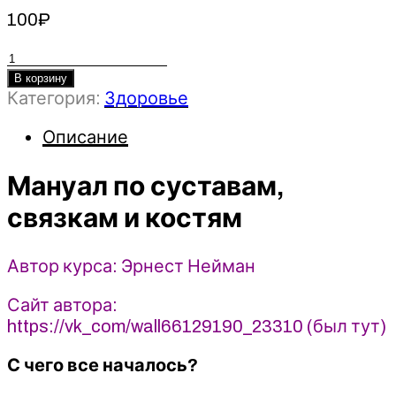
100
₽
Количество
товара
В корзину
Категория:
Здоровье
Мануал
по
Описание
суставам,
связкам
Мануал по суставам,
и
костям
связкам и костям
2022
-
Эрнест
Автор курса: Эрнест Нейман
Нейман
Сайт автора:
https://vk_com/wall66129190_23310 (был тут)
С чего все началось?