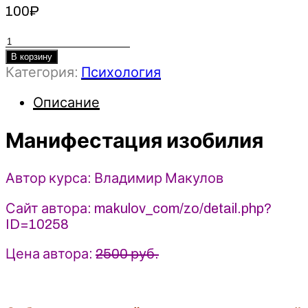
100
₽
Количество
товара
В корзину
Категория:
Психология
Манифестация
изобилия
Описание
-
Владимир
Манифестация изобилия
Макулов
(2026)
Автор курса: Владимир Макулов
Сайт автора: makulov_com/zo/detail.php?
ID=10258
Цена автора:
2500 руб.