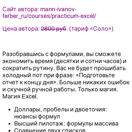
МИФ.Курсы
Сайт автора: mann-ivanov-
-
ferber_ru/courses/practicum-excel/
Ренат
Шагабутдинов
Цена автора:
2800 руб
. (тариф «Соло»)
Разобравшись с формулами, вы сможете
экономить время (десятки и сотни часов) и
сократить рутину. Вас не будет прошибать
холодный пот при фразе: «Подготовьте
отчет к концу дня». Больше никаких ошибок
и скучной ручной работы. Только магия.
Магия Excel.
Доллары, пробелы и двоеточия:
нюансы формул
Высший пилотаж: формулы массива
Сравнение двух списков