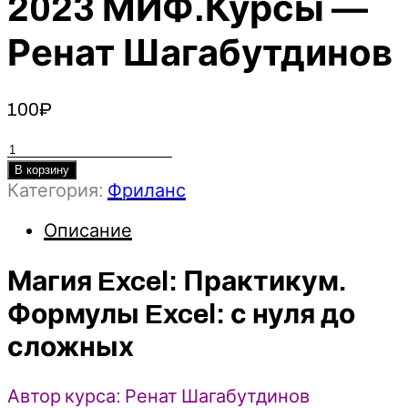
2023 МИФ.Курсы —
Ренат Шагабутдинов
100
₽
Количество
товара
В корзину
Категория:
Фриланс
Магия
Excel:
Описание
Практикум.
Формулы
Excel:
Магия Excel: Практикум.
с
Формулы Excel: с нуля до
нуля
до
сложных
сложных
-
Автор курса: Ренат Шагабутдинов
2023