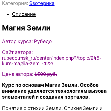
Категория:
Эзотерика
Магия
Земли
Описание
2022
-
Рубедо
Магия Земли
Автор курса: Рубедо
Сайт автора:
rubedo.msk_ru/center/index.php?/topic/246-
kurs-magiia-zemli-422/
Цена автора:
1500 руб.
Курс по основам Магии Земли. Особое
внимание уделяется технологиям вызова
элементалей и создания порталов.
Понятие о стихии Земли. Стихия Земли и