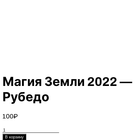
Магия Земли 2022 —
Рубедо
100
₽
Количество
товара
В корзину