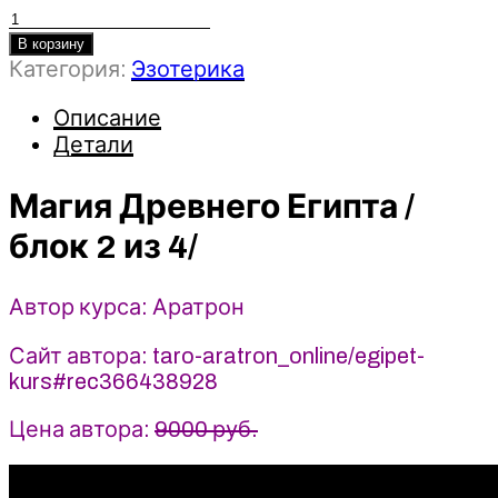
Количество
товара
В корзину
Категория:
Эзотерика
Магия
Древнего
Описание
Египта
Детали
/
блок
2
Магия Древнего Египта /
из
блок 2 из 4/
4/
2022
-
Автор курса: Аратрон
Аратрон
Сайт автора: taro-aratron_online/egipet-
kurs#rec366438928
Цена автора:
9000 руб.