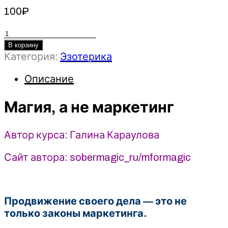
100
₽
Количество
товара
В корзину
Категория:
Эзотерика
Магия,
а
Описание
не
маркетинг
Магия, а не маркетинг
-
Галина
Караулова
Автор курса: Галина Караулова
(2025)
Магия
Сайт автора: sobermagic_ru/mformagic
без
суеверий
Продвижение своего дела — это не
только законы маркетинга.