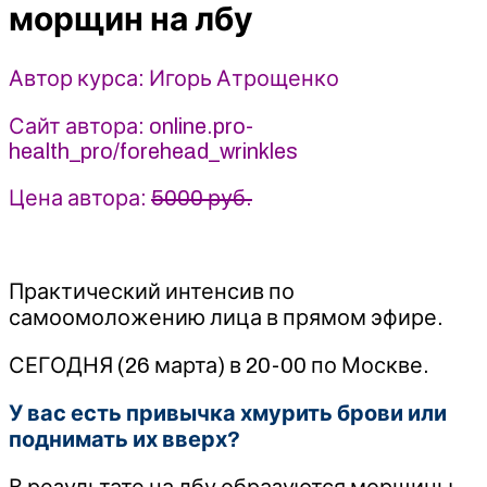
видов
морщин на лбу
морщин
на
Автор курса: Игорь Атрощенко
лбу
2022
Сайт автора: online.pro-
-
health_pro/forehead_wrinkles
Игорь
Атрощенко
Цена автора:
5000 руб.
Практический интенсив по
самоомоложению лица в прямом эфире.
СЕГОДНЯ (26 марта) в 20-00 по Москве.
У вас есть привычка хмурить брови или
поднимать их вверх?
В результате на лбу образуются морщины,