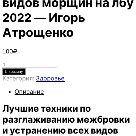
видов морщин на лбу
2022 — Игорь
Атрощенко
100
₽
Количество
товара
В корзину
Категория:
Здоровье
Лучшие
техники
Описание
по
разглаживанию
Лучшие техники по
межбровки
и
разглаживанию межбровки
устранению
и устранению всех видов
всех