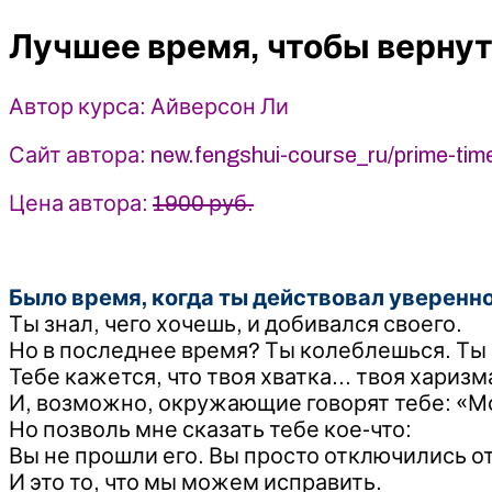
вернуть
Лучшее время, чтобы вернут
себе
свое
лучшее
Автор курса: Айверсон Ли
«Я»
с
Сайт автора: new.fengshui-course_ru/prime-tim
Ци
Мэнь
Цена автора:
1900 руб.
-
Айверсон
Ли
Было время, когда ты действовал уверенно
(2025)
Ты знал, чего хочешь, и добивался своего.
Но в последнее время? Ты колеблешься. Ты
Тебе кажется, что твоя хватка… твоя хариз
И, возможно, окружающие говорят тебе: «М
Но позволь мне сказать тебе кое-что:
Вы не прошли его. Вы просто отключились от
И это то, что мы можем исправить.