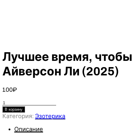
Лучшее время, чтобы 
Айверсон Ли (2025)
100
₽
Количество
товара
В корзину
Категория:
Эзотерика
Лучшее
время,
Описание
чтобы