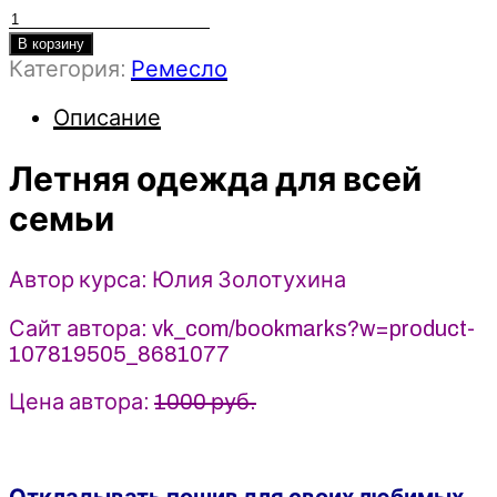
Количество
товара
В корзину
Категория:
Ремесло
Летняя
одежда
Описание
для
всей
Летняя одежда для всей
семьи
-
семьи
Юлия
Золотухина
Автор курса: Юлия Золотухина
(2024)
Сайт автора: vk_com/bookmarks?w=product-
107819505_8681077
Цена автора:
1000 руб.
Откладывать пошив для своих любимых