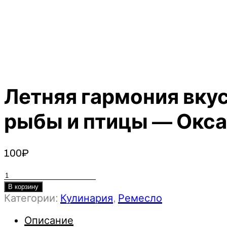
Летняя гармония вкус
рыбы и птицы — Окса
100
₽
Количество
товара
В корзину
Категории:
Кулинария
,
Ремесло
Летняя
гармония
Описание
вкуса: