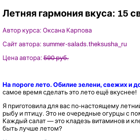
15
Летняя гармония вкуса: 15 с
свежих
салатов-
гарниров
Автор курса: Оксана Карпова
для
мяса,
Сайт автора: summer-salads.theksusha_ru
рыбы
и
Цена автора:
590 руб.
птицы
-
Оксана
На пороге лето. Обилие зелени, свежих и 
Карпова
самое время сделать это лето ещё вкуснее!
(2025)
Я приготовила для вас по-настоящему летни
рыбу и птицу. Это не очередные огурцы с п
Каждый салат — это кладезь витаминов и кл
быть лучше летом?