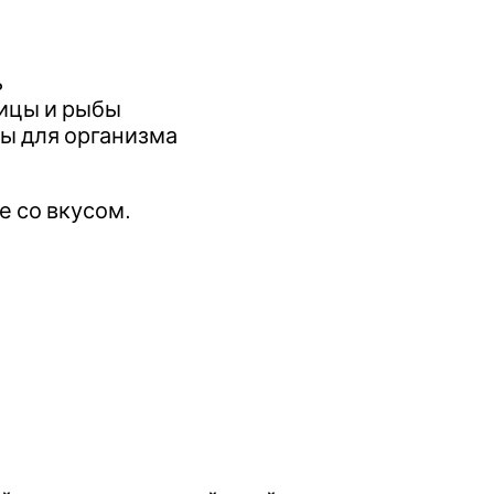
ь
тицы и рыбы
ы для организма
ы
е со вкусом.