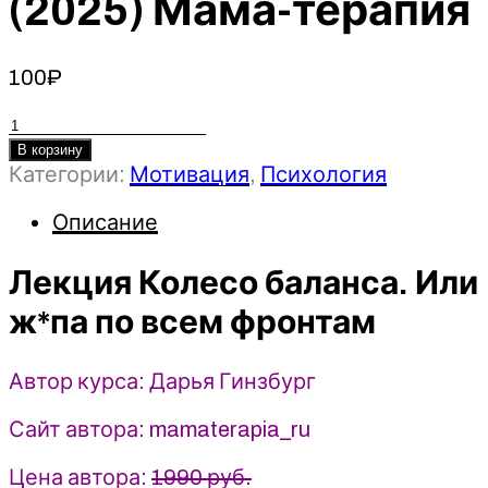
(2025) Мама-терапия
100
₽
Количество
товара
В корзину
Категории:
Мотивация
,
Психология
Лекция
Колесо
Описание
баланса.
Или
Лекция Колесо баланса. Или
ж*па
по
ж*па по всем фронтам
всем
фронтам
Автор курса: Дарья Гинзбург
-
Дарья
Сайт автора: mamaterapia_ru
Гинзбург
(2025)
Цена автора:
1990 руб.
Мама-