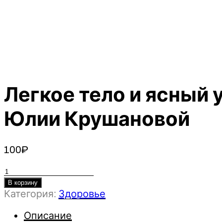
Легкое тело и ясный 
Юлии Крушановой
100
₽
Количество
товара
В корзину
Категория:
Здоровье
Легкое
тело
Описание
и