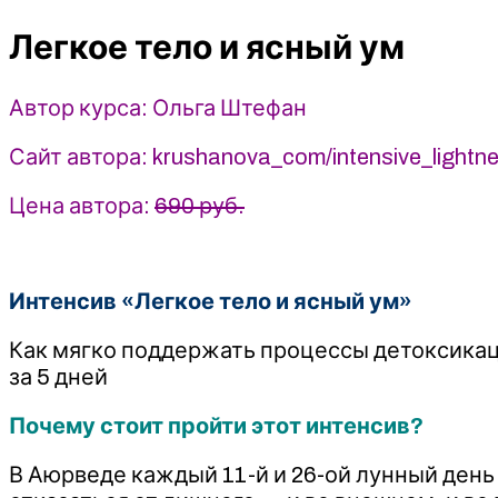
ясный
Легкое тело и ясный ум
ум
-
Ольга
Автор курса: Ольга Штефан
Штефан
(2025)
Сайт автора: krushanova_com/intensive_lightn
Учебный
центр
Цена автора:
690 руб.
Юлии
Крушановой
Интенсив «Легкое тело и ясный ум»
Как мягко поддержать процессы детоксикаци
за 5 дней
Почему стоит пройти этот интенсив?
В Аюрведе каждый 11-й и 26-ой лунный день