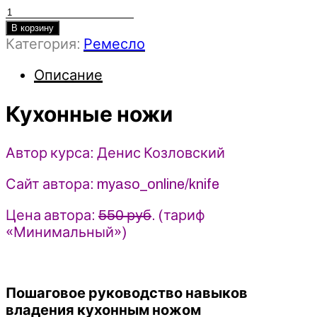
Количество
товара
В корзину
Категория:
Ремесло
Кухонные
ножи
Описание
-
2023
-
Кухонные ножи
Денис
Козловский
Автор курса: Денис Козловский
Сайт автора: myaso_online/knife
Цена автора:
550 руб
. (тариф
«Минимальный»)
Пошаговое руководство навыков
владения кухонным ножом