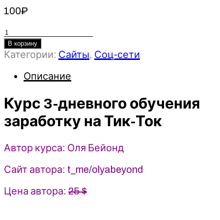
100
₽
Количество
товара
В корзину
Категории:
Сайты
,
Соц-сети
Курс
3-
Описание
дневного
обучения
Курс 3-дневного обучения
заработку
на
заработку на Тик-Ток
Тик-
Ток
Автор курса: Оля Бейонд
-
Оля
Сайт автора: t_me/olyabeyond
Бейонд
(2025)
Цена автора:
25 $