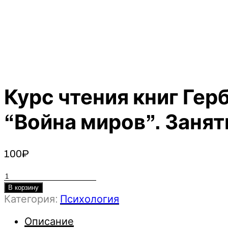
Курс чтения книг Ге
“Война миров”. Занят
100
₽
Количество
товара
В корзину
Категория:
Психология
Курс
чтения
Описание
книг