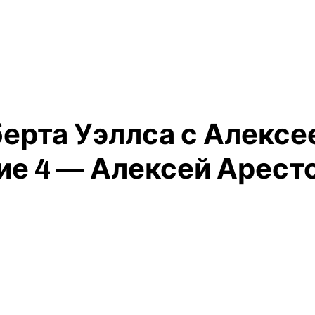
рберта Уэллса с Алекс
ие 4 — Алексей Аресто