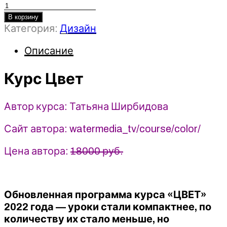
Количество
товара
В корзину
Категория:
Дизайн
Курс
Цвет
Описание
2022
Watermedia
-
Курс Цвет
Татьяна
Ширбидова
Автор курса: Татьяна Ширбидова
Сайт автора: watermedia_tv/course/color/
Цена автора:
18000 руб.
Обновленная программа курса «ЦВЕТ»
2022 года — уроки стали компактнее, по
количеству их стало меньше, но