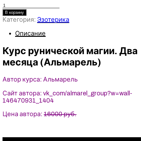
Количество
товара
В корзину
Категория:
Эзотерика
Курс
рунической
Описание
магии.
Два
Курс рунической магии. Два
месяца
-
месяца (Альмарель)
Альмарель
Автор курса: Альмарель
Сайт автора: vk_com/almarel_group?w=wall-
146470931_1404
Цена автора:
16000 руб.