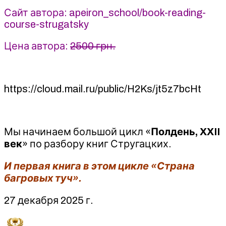
Алексей
Сайт автора: apeiron_school/book-reading-
Арестович
course-strugatsky
(2025)
Apeiron
Цена автора:
2500 грн.
https://cloud.mail.ru/public/H2Ks/jt5z7bcHt
Мы начинаем большой цикл «
Полдень, XXII
век
» по разбору книг Стругацких.
И первая книга в этом цикле «Страна
багровых туч».
27 декабря 2025 г.