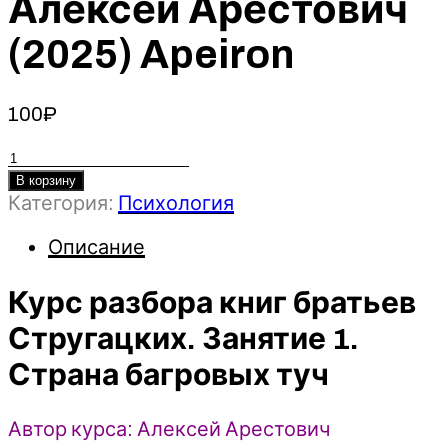
Алексей Арестович
(2025) Apeiron
100
₽
Количество
товара
В корзину
Категория:
Психология
Курс
разбора
Описание
книг
братьев
Курс разбора книг братьев
Стругацких.
Занятие
Стругацких. Занятие 1.
1.
Страна багровых туч
Страна
багровых
туч
Автор курса: Алексей Арестович
-