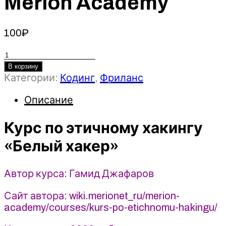
Merion Academy
100
₽
Количество
товара
В корзину
Категории:
Кодинг
,
Фриланс
Курс
по
Описание
этичному
хакингу
Курс по этичному хакингу
«Белый
хакер»
«Белый хакер»
-
Гамид
Автор курса: Гамид Джафаров
Джафаров
(2025)
Сайт автора: wiki.merionet_ru/merion-
Merion
academy/courses/kurs-po-etichnomu-hakingu/
Academy