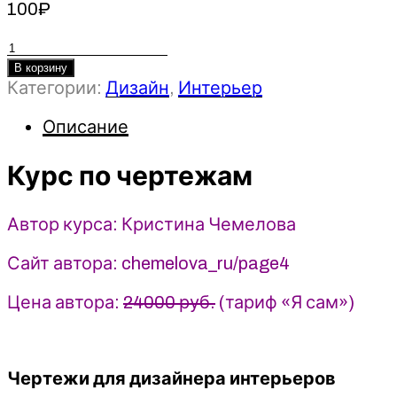
100
₽
Количество
товара
В корзину
Категории:
Дизайн
,
Интерьер
Курс
по
Описание
чертежам
-
Курс по чертежам
Кристина
Чемелова
(2023)
Автор курса: Кристина Чемелова
chemelova.design
Сайт автора: chemelova_ru/page4
Цена автора:
24000 руб.
(тариф «Я сам»)
Чертежи для дизайнера интерьеров