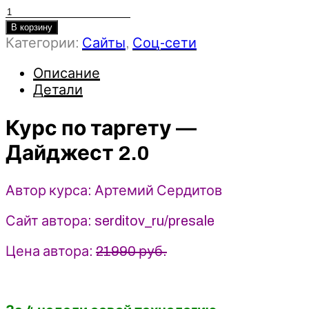
Количество
товара
В корзину
Категории:
Сайты
,
Соц-сети
Курс
по
Описание
таргету
Детали
-
Дайджест
2.0
Курс по таргету —
2021
Дайджест 2.0
-
Артемий
Сердитов
Автор курса: Артемий Сердитов
Сайт автора: serditov_ru/presale
Цена автора:
21990 руб.