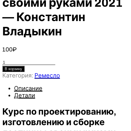
своими руками 2021
— Константин
Владыкин
100
₽
Количество
товара
В корзину
Категория:
Ремесло
Курс
по
Описание
проектированию,
Детали
изготовлению
и
Курс по проектированию,
сборке
лестницы
изготовлению и сборке
своими