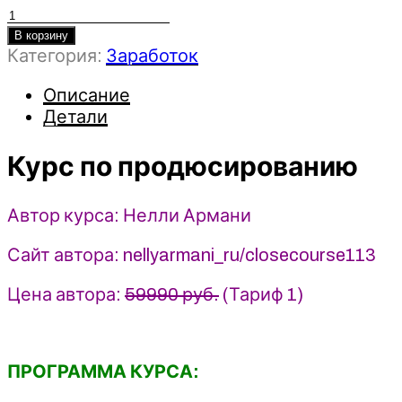
Количество
товара
В корзину
Категория:
Заработок
Курс
по
Описание
продюсированию
Детали
-
Нелли
Курс по продюсированию
Армани
Автор курса: Нелли Армани
Сайт автора: nellyarmani_ru/closecourse113
Цена автора:
59990 руб.
(Тариф 1)
ПРОГРАММА КУРСА: