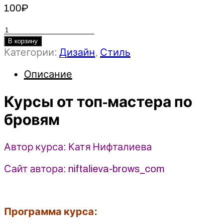
100
₽
Количество
товара
В корзину
Категории:
Дизайн
,
Стиль
Курсы
от
Описание
топ-
мастера
Курсы от топ-мастера по
по
бровям
бровям
-
Катя
Автор курса: Катя Нифталиева
Нифталиева
(2025)
Сайт автора: niftalieva-brows_com
Программа курса: