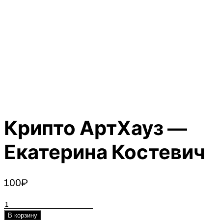
Крипто АртХауз —
Екатерина Костевич
100
₽
Количество
товара
В корзину