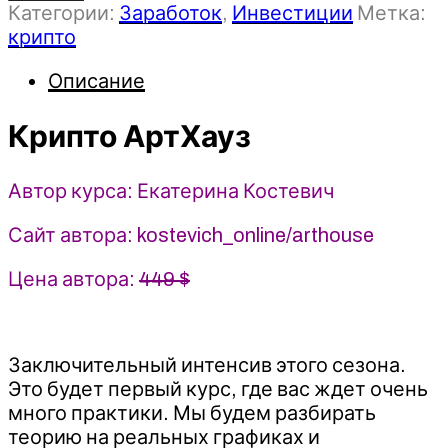
Категории:
Заработок
,
Инвестиции
Метка:
Крипто
крипто
АртХауз
-
Описание
Екатерина
Костевич
Крипто АртХауз
Автор курса: Екатерина Костевич
Сайт автора: kostevich_online/arthouse
Цена автора:
449 $
Заключительный интенсив этого сезона.
Это будет первый курс, где вас ждет очень
много практики. Мы будем разбирать
теорию на реальных графиках и