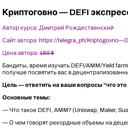
экспресс
курс
Криптоговно — DEFI экспрес
2022
-
Автор курса: Дмитрий Рождественский
Дмитрий
Рождественский
Сайт автора: https://telegra_ph/Kriptogovno—
Цена автора:
150 $
Бандиты, время изучать DEFI/AMM/Yield farmi
получше посвятить вас в децентрализованны
Цель — ответить на ваши вопросы “что это 
Основные темы:
— Что такое DEFI, AMM? (Uniswap, Maker, Sus
— О чем говорят рекордные объемы на деце