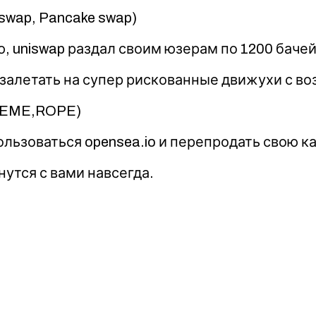
swap, Pancake swap)
, uniswap раздал своим юзерам по 1200 бачей,
залетать на супер рискованные движухи с в
 (MEME,ROPE)
пользоваться opensea.io и перепродать свою к
утся с вами навсегда.