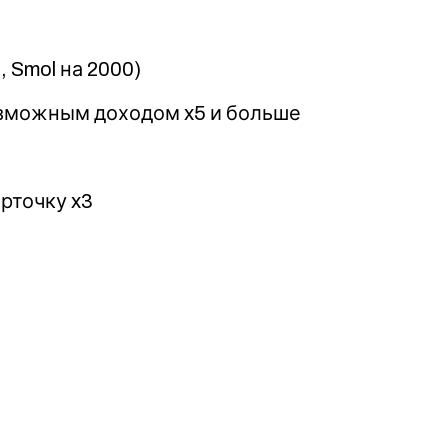
 Smol на 2000)
озможным доходом x5 и больше
арточку x3