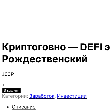
Криптоговно — DEFI 
Рождественский
100
₽
Количество
товара
В корзину
Категории:
Заработок
,
Инвестиции
Криптоговно
-
Описание
DEFI