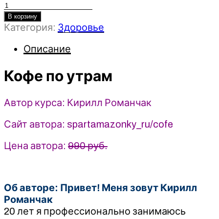
Количество
товара
В корзину
Категория:
Здоровье
Кофе
по
Описание
утрам
-
Кофе по утрам
Кирилл
Романчак
(2024)
Автор курса: Кирилл Романчак
Сайт автора: spartamazonky_ru/cofe
Цена автора:
990 руб.
Об авторе: Привет! Меня зовут Кирилл
Романчак
20 лет я профессионально занимаюсь